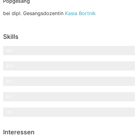
Popgesang
bei dipl. Gesangsdozentin
Kasia Bortnik
Skills
Redaktion
98%
SEO
80%
Öffentlichkeitsarbeit
85%
Fundraising
81%
Social Media
79%
Interessen